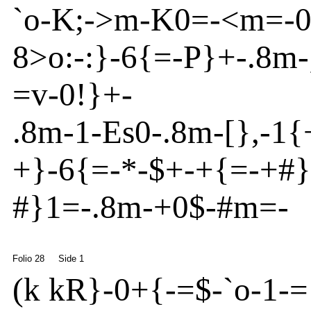
`o
-
K
;
-
>
m
-
K0=
-
<
m
=
-
8
>o
:
-
:}
-
6{
=-P}
+
-
.8m
-
=v
-
0!}
+-
.8m
-
1
-
Es
0
-
.8m
-
[
}
,
-
1{
+}
-
6{
=
-
*-
$
+
-
+{
=
-
+#}
#}
1=
-
.8m
-
+0$
-
#m
=-
Folio 28
Side 1
(
k k
R
}
-
0+{
-
=$
-
`o
-
1
-
=