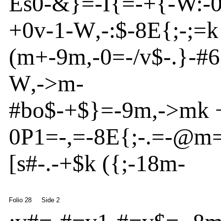
Es
0
-
&}
=
-
I{
=
-
+{
-W:
-
+0v
-
1
-
W
,
-
:$
-
8
E
{
;
-
;=
(m
+
-
9m
,
-
0=-/v
$
-
.}
-
#6
W
,
-
>
m
-
#bo
$
-
+$}
=
-
9m
,
-
>
m
k 
0P1=
-
,=
-
8
E
{
;
-
.=
-
@
m
[s
#
-
.
-
+$k
(
{
;
-
18m
-
Folio 28
Side 2