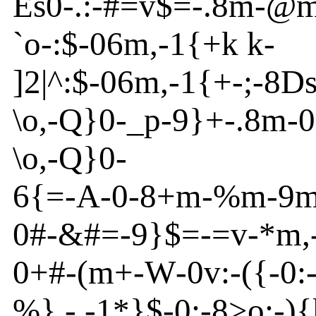
Es
0
-
.:-#=v
$=
-
.8m
-
@
`o
-
:$
-
06m
,
-
1{
+k k-
]
2|
^
:$
-
06m
,
-
1{
+
-
;
-
8
D
\o
,
-
Q}
0-_p
-
9}
+
-
.8m
-
0
\o
,
-
Q}
0-
6{
=
-
A
-
0
-
8+m
-
%m
-
9
0#
-
&#=
-
9}
$=
-
=v
-
*
m
0+#
-
(m
+
-
W
-
0v
:
-
({
-
0:
%
}
,
-
.
-
1*}
$
-
0:
-
8
>o
:
-
){