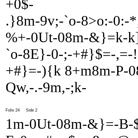
+0$-
.}
8m
-
9v
;
-
`o
-
8
>o
:
-
0:
-
*
%+
-
0
Ut
-
08m
-
&}
=k-k
`o
-
8
E
}
-
0
-
;
-
+#}
$=
-
,=
-
!
+#}
=
-
){
k 8+m
8m
-
P-
Qw
,
-
.
-
9m
,
-
;k-
Folio 24
Side 2
1m
-
0
Ut
-
08m
-
&}
=
-
B
-