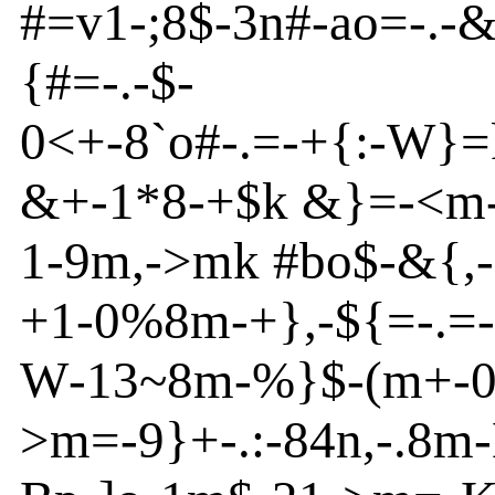
#=v
1
-
;8$
-
3n
#
-
ao
=
-
.-
{
#=
-
.
-
$-
0<+
-
8`o
#
-
.=
-
+{
:
-
W}
=
&+
-
1*8
-
+$k &}
=
-
<
m
1
-
9m
,
-
>
m
k #bo
$
-
&{
,
-
+1
-
0%8m
-
+}
,
-
${
=-.=
-
W
-
13~
8m
-
%
}
$
-
(m
+
-
0
>
m
=
-
9}
+
-
.:
-
84n
,
-
.8m
-