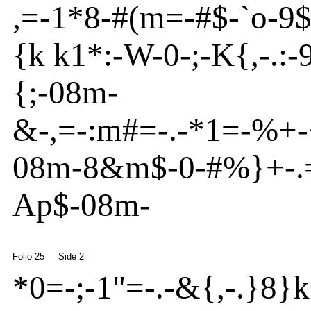
,=
-
1*8
-
#(m
=
-
#$
-
`o
-
9
{
k k1*:
-
W-0
-
;
-
K{
,
-
.:
-
{
;
-
08m
-
&
-
,=
-
:m
#=
-
.
-
*1=
-
%+
-
08m
-
8&m
$-0
-
#%}
+
-
.
Ap
$
-
08m
-
Folio 25
Side 2
*0=
-
;
-
1"=
-
.
-
&{
,
-
.}
8}
k