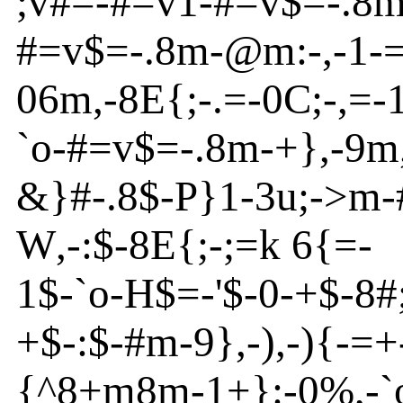
;v
#=
-
#=v
1
-
#=v
$=
-
.8
#=v
$=
-
.8m
-
@
m
:-,
-
1
-
06m
,
-
8
E
{
;
-
.=
-
0
C
;
-
,=
-
`o
-
#=v
$=
-
.8m
-
+}
,
-
9m
&}
#
-
.8$
-
P}
1
-
3u
;
-
>
m
-
W
,
-
:$
-
8
E
{
;
-
;=k 6{
=-
1$
-
`o
-
H
$=
-
'
$
-
0
-
+$
-
8#
+$
-
:$
-
#m
-
9}
,
-
),
-
){
-
=
+
{
^
8+m
8m
-
1+}
:
-
0
%
,
-
`