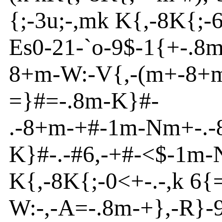
{
;
-
3u
;
-
,m
k K{
,
-
8
K
{
;-
Es
0
-
21
-
`o
-
9$
-
1{
+
-
.8
8+m
-
W:
-
V
{
,
-
(m
+-8+
=}
#=
-
.8m
-
K}
#-
.
-
8+m
-
+#
-
1m
-
N
m
+
-
.
-
K}
#
-
.
-
#6,
-
+#-
<
$
-
1m
-
K{
,
-
8
K
{
;
-
0<+
-
.
-
,k 6{
W:
-
,
-
A
=
-
.8m
-+}
,
-
R
}
-