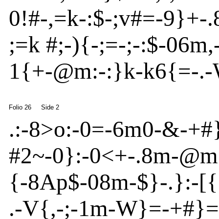
0!#
-
,=k-:$
-
;v
#=
-
9}
+
-
;=k #;
-
){
-
;=
-
;
-
:$
-
06m
,
1{
+
-
@
m
:
-
:}
k-k6{
=
-
.
-
Folio 26
Side 2
.:
-
8
>o
:
-
0=
-
6m
0
-
&
-
+#
#2~
-
0}
:
-
0<+
-
.8m
-
@
m
{
-
8
Ap
$
-
08m
-
$}
-
.}
:
-
[
{
.
-
V
{
,
-
;
-
1m
-
W}
=
-
+#}
=