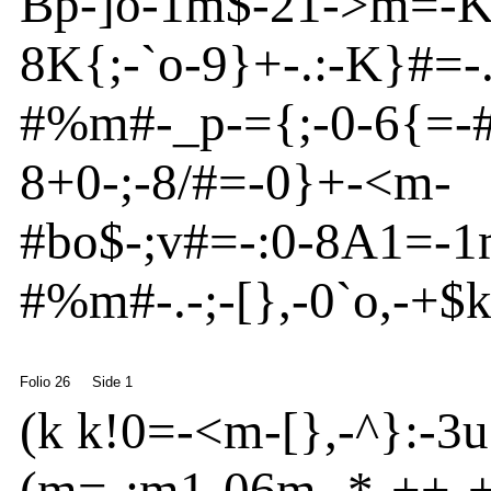
Bp
-
]o
-
1m
$
-
21
-
>
m
=
-
K
8
K
{
;
-
`o
-
9}
+
-
.:
-
K}
#=
-
#%m
#
-
_p
-
={
;
-
0-6{
=
-
8+0
-
;
-
8/#=
-
0}
+
-
<
m
-
#bo
$
-
;v
#=
-
:0
-
8
A
1=
-
1
#%m
#
-
.
-
;-
[
}
,
-
0`o
,
-
+$k
Folio 26
Side 1
(
k k
!
0=
-
<
m
-
[
}
,
-
^
}
:
-
3u
(m
=
-
:m
1
-
06m
,
-
*
-
++
-