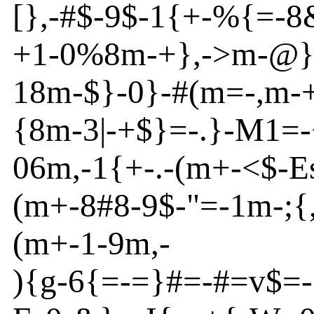
[
}
,
-
#$-9$
-
1{
+
-
%{
=
-
8
+1
-
0%8m
-
+}
,
-
>
m
-
@
18m
-
$}
-
0}
-
#(m
=
-
,m
-
{
8m
-
3|
-
+$}
=
-
.}
-
M1=
-
06m
,
-
1{
+
-
.
-
(m
+
-
<
$
-
E
(m
+
-
8#8
-
9$-"=
-
1m
-
;{
(m
+
-
1
-
9m
,-
){
g
-
6{
=
-
=}
#=
-
#=v
$=
-