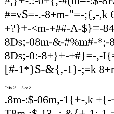
+
,
=
#,}
-
.:
-
0+{
-
#(m
-
:$
-
8
$=
-"=
,
#=v
-
.
-
8+m
-
;{
-
,k
+
=
+
?
}
-
<
m
-
+##
-
A
-
$}
-
8
;
#
8
Ds
-
08m
-
&
-
#%m
-
*;
-
;
+
=
8
Ds
-
0:
-
8+}
-
+#}
-
,
-
I{
[#
$-&{
,
-
1*}
-
1}
-
;=k 8+
Folio 23
Side 2
,
+
.8m
-
:$
-
06m
-
1{
-
,k +{
-
+
T8m
-
:$
-
13,-;
-
&{
-
1:
-
1
-