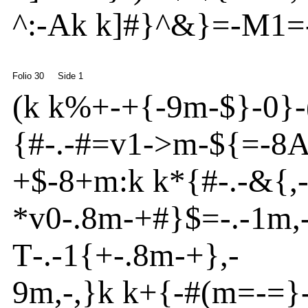
^
:
-
A
k k
]
#}
^
&}
=
-
M1=
Folio 30
Side 1
(
k k%+
-
+{
-
9m
-
$}
-
0}
-
{
#
-
.
-
#=v
1-
>
m
-
${
=
-
8
A
+$
-
8+m
:k k*{
#
-
.
-
&{
,
*v
0-.8m
-
+#}
$=
-
.
-
1m
,
T
-
.
-
1{
+-.8m
-
+}
,-
9m
,
-
,}
k k+{
-
#(m
=
-
=}