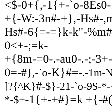
<
$
-
0+{
,
-
1{
+
-
`o
-8
Es
0
-
+{
-
W:
-
3n
#
-
+}
,
-
Hs
#
-
,
Hs
#
-
6{
=
-
=}
k-k"
-
%m
0<+
-
;=k-
+{
8m
-
=
0
-
.
-
au
0
-
.
-
;
-
3+
0=
-
,
-K}
#=
#
}
-
`o
-
.
-
1m
-
#
]
?{
^
K}
-
$}
-
21
-
`o
-
9$
-
*
-
-1{
+
-
+#}
=k +{
-
#
*
-
$
+