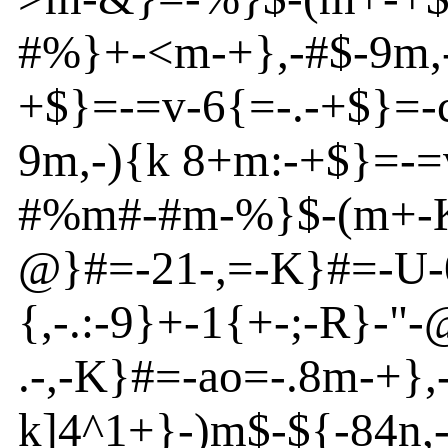
#%}
+
-
<
m
-
+}
,
-
#$
-
9m
,
+$}
=
-
=v
-
6{
=
-
.
-
+$}
=
-
9m
,
-
){
k 8+m
:-+$}
=
-
=
#%m
#
-
#m
-
%
}
$
-
(m
+
-
@
}
#=
-
21
-
,=
-
K}
#=
-
U
{
,
-
.:
-
9}
+
-
1{
+
-
;
-
R
}
-
"
-
.
-
,
-
K}
#=
-
ao
=
-
.8m
-
+}
,
k
]
4
^
1+}
-
)m
$
-
${
-
84n
,