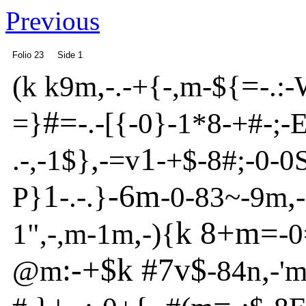
Previous
Folio 23
Side 1
,
=
(
k k9m
-
.
-
+{
-
,m
-
${
-
.:
-
#=
=}
-
.
-
[
{
-
0}
-
1*8
-
+#
-
;
-
,
1
.
-
,
-
1$}
-
=v
-
+$
-
8#;
-
0
-
0
1
-6m
,
P}
-
.
-
.}
-
0
-
83~
-
9m
-
,
k 8+m
=
1",
-
,m
-
1m
-
){
-
0
:-+$k #7v
$
,
@
m
-
84n
-
'