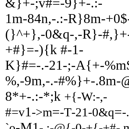
&
}
+
-
;v
#=
-
9}
+
-
.:-
1m
-
84n
,
-
.:
-
R
}
8m
-
+0$
(}
^
+}
,
-
0
&q
-
,
-
R
}
-
#,}
+
+#}
=
-
){
k
#
-
1-
K}
#=
-
.
-
21
-
;
-
A
{
+
-
%m
%,
-
9m
,
-
.
-
#%}
+-.8m
-
8*+
-
.:
-
*;k
+{
-
W:
-
,-
1
=
=
#=v
-
>
m
-
T
-
21
-
0
&q
-
-M1
`o
-
.:
-
@
{
-
0
-
+{
-
+#
-
,