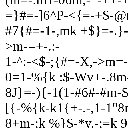
=}
#=
-
]
6
^
P
-
<{
=
-
+$
-
@
#7{
#=
-
1-,m
k +$}
=
-
.}
>
m
-
=
+
-
.:-
1
-
^
:
-
<
$
-
;{
#=
-
X,
-
>
m
=
-
0=1
-
%
{
k :$
-
Wv
+
-
.8m
8
J
}
=
-
){
-
1(1
-
#6#
-
#m
-
[
{
-
%
{
k-k1{
+
-
.
-
,1
-
1"8
8+m
-
;k
%
}
$
-
*v
,
-
;=k 