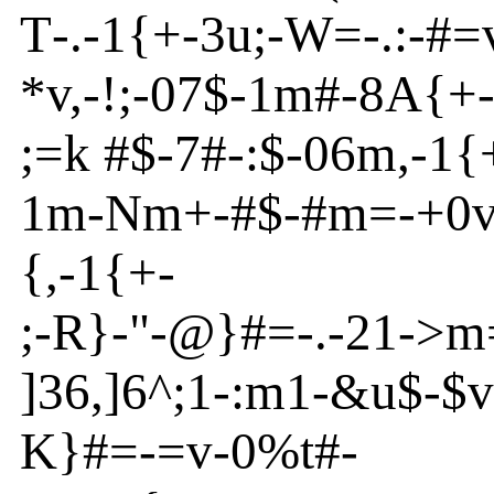
T
-
.
-
1{
+
-
3u
;-
W
=
-
.:
-
#=
*v
,
-
!
;
-
07$
-
1m
#
-
8
A
{
+
;=k #$
-
7#
-
:$
-
06m
,
-
1{
1m
-
N
m
+
-
#$
-
#m
=
-
+0
{
,
-
1{
+-
;
-
R
}
-
"
-
@
}
#=
-
.
-
21
-
>
m
]
36
,
]
6
^
;1
-
:m
1
-
&u
$
-
$v
K}
#=
-
=v
-
0%t
#-