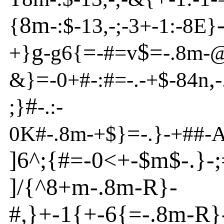
8m
-
{
-
:$
-
13,
-
;
-
3+
-
1:
-
8
E
}
g
=
$=
+}
-
g6{
-
#=v
-
.8m
-
=
,
&}
-
0+#
-
:#=
-
.
-
+$-84n
-
#
;}
-
.:-
=
0K#
-
.8m
-
+$}
-
.}
-
+##
-
]
6
^
;{
#=
-
0<+
-
$
m
$-.}
-
]
/{
^
8+m
-
.8m
-
R
}
-
#,}
+
-
1{
+
-
6{
=
-
.8m
-
R
}