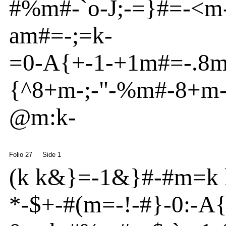
#%m
#
-
`o
-
J
;
-
=}
#=
-
<
m
a
m
#=
-
;=k-
=
0
-
A
{
+
-
1
-
+1m
#=
-
.8
{
^
8+m
-
;
-
"
-
%m
#
-
8+m
@
m
:k-
Folio 27
Side 1
(
k k&}
=
-
1&}
#
-
#m
=k 
*
-
$
+
-
#(m
=
-
!-#}
-
0:
-
A