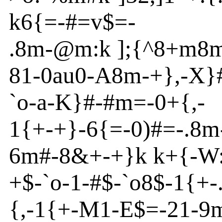
k6{
=
-
#=v
$=-
.8m
-
@
m
:k
]
;{
^
8+m
8
81
-
0
au
0
-
A
8m
-
+}
,-X}
`o
-
a
-
K}
#
-
#m
=
-
0+{
,-
1{
+
-
+}
-
6{
=
-
0)#=
-
.8m
6m
#
-
8&+
-
+}
k k+{
-W
+$
-
`o
-
1
-
#$
-
`o
8$
-
1{
+
-
{
,
-
1{
+
-
M1-
E
$=
-
21
-
9