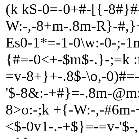
(
k k
S
-
0=
-
0+#
-
[
{
-
8#}
#
W:
-
,
-
8+m
-
.8m
-
R
}
-
#,}
Es
0
-
1*=
-
1
-
0
\w
:
-
0
-
;
-
1
{
#=
-
0<+-
$
m
$
-
.}
-
;=k 
=v
-
8+}
+
-
.8$
-
\o
,
-
0)#=
'
$
-
8&:
-
+#}
=
-
.8m
-
@
m
8
>o
:
-
;k +{
-
W:
-
,
-
#6m
-
<
$
-
0v
1
-
.
-
+$}
=
-
=v
-
'
$
-