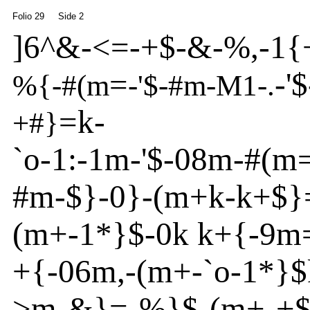
Folio 29
Side 2
]
6
^
&
-
<=
-
+$
-
&
-
%,
-
1{
=
-
'
$
%
{
-
#(m
-
'
$
-
#m
-
M1
-
.
=k
-
+#}
`o
-
1:
-
1m
-
'
$
-
08m
-
#(m
#m
-
$}
-
0}
-
(m
+k-k+$}
(m
+
-
1*}
$
-
0k k+{
-
9m
+{
-
06m
,
-
(m
+
-
`o
-
1*}
$
>
m
-
&}
=
-
%
}
$
-
(m
+
-
+