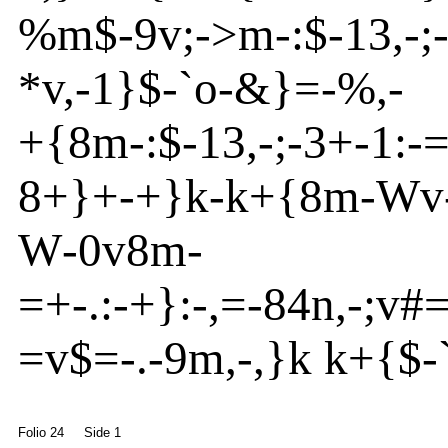
%m
$
-
9v
;
-
>
m
-
:$
-
13,-;
*v
,
-
1}
$
-
`o
-
&}
=
-
%,-
+{
8m
-
:$
-
13,
-
;
-
3+
-
1:
-
=
8+}
+
-
+}
k-k+{
8m
-
Wv
W
-
0v
8m
-
=
+
-
.:
-
+}
:
-
,=
-
84n
,
-
;v
#
=v
$=
-
.-9m
,
-
,}
k k+{
$
-
Folio 24
Side 1