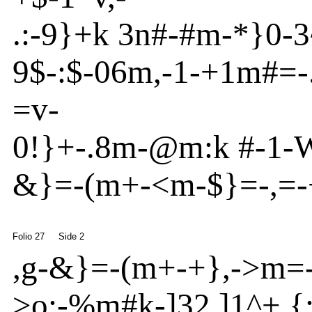
.:
-
9}
+k 3n
#
-
#m
-
*}
0
-
3
9$
-
:$
-
06m
,
-
1
-
+1m
#=-
=v
-
0!}
+
-
.8m
-
@
m
:k
#
-
1
-
&}
=
-
(m
+-
<
m
-
$}
=
-
,=
-
Folio 27
Side 2
,g
-
&}
=
-
(m
+
-
+}
,
-
>
m
=
>o
:
-
%m
#k-
]
32
,
]
1
^
+.{