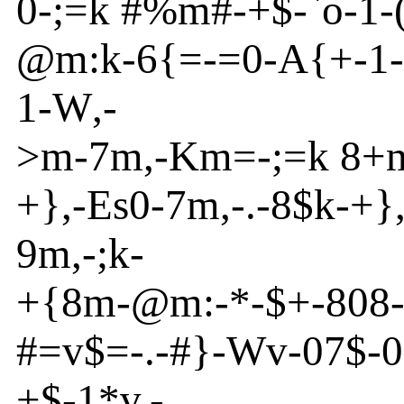
0
-
;=k #%m
#
-
+$
-
`o
-
1
-
@
m
:k-6{
=
-
=
0
-
A
{
+
-
1
-
1
-
W
,-
>
m
-
7m
,
-
K
m
=
-
;=k 8+
+}
,
-
Es
0
-
7m
,
-
.
-
8$k-+}
9m
,
-
;k-
+{
8m
-
@
m
:
-
*
-
$
+
-
808
#=v
$=
-
.
-
#}
-
Wv
-
07$
-
+$
-
1*v
,-