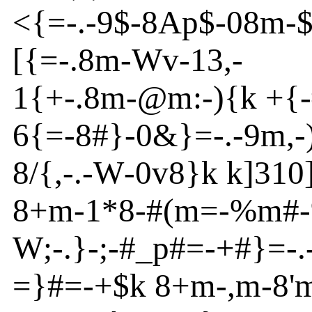
<{
=
-
.
-
9$
-
8
Ap
$-08m
-
[
{
=
-
.8m
-
Wv
-
13,-
1{
+
-
.8m
-
@
m
:
-
){
k +{
-
6{
=
-
8#}
-
0
&
}
=
-
.
-
9m
,
-
8/{
,
-
.
-
W
-
0v
8}
k k
]
31
0
8+m
-
1*8
-
#(m
=
-
%m
#
-
W
;
-
.}
-
;
-
#_p
#=
-
+#}
=
-
=}
#=
-
+$k 8+m
-
,m
-
8'