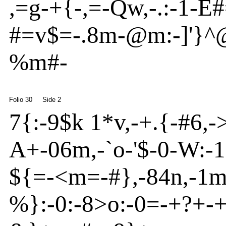
,=g
-
+{
-
,=
-
Qw
,
-
.:
-
1
-
E
#
#=v
$=
-
.8m
-
@
m
:-
]
'}
^
%m
#-
Folio 30
Side 2
7{
:
-
9$k 1*v
,
-
+.{
-
#6,
-
A
+
-
06m
,
-
`o
-
'
$-0
-
W:
-
1
${
=
-
<
m
=
-
#
}
,
-
84n
,
-
1
%
}
:
-
0:
-
8
>o
:
-
0=
-
+
?
+
-