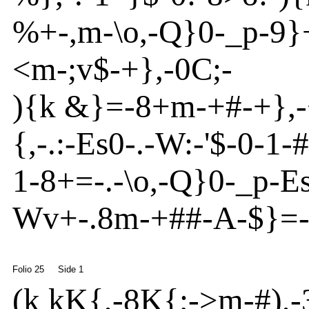
%+
-
,m
-
\o
,
-
Q}
0
-
_p
-9}
<
m
-
;v
$
-
+}
,
-
0
C
;-
){
k &}
=
-
8+m
-
+#
-
+}
,
-
{
,
-
.:
-
Es
0
-
.
-
W:
-
'
$-0
-
1
-
#
1
-
8+=
-
.
-
\o
,
-
Q}
0
-
_p
-
E
Wv
+
-
.8m
-+##
-
A
-
$}
=
Folio 25
Side 1
(
k kK{
,
-
8
K
{
;
-
>
m
-
#),
-