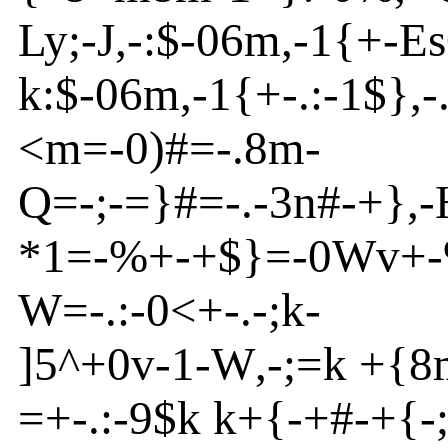
Ly
;
-
J
,
-
:$
-
06m
,
-
1{
+
-
Es
k:$
-
06m
,
-
1{
+
-
.:-1$}
,
-
<
m
=
-
0)#=
-
.8m
-
Q=
-
;
-
=}
#=
-
.
-
3n
#
-
+}
,
-
*1=
-
%+-+$}
=
-
0
Wv
+
-
W
=
-
.:
-
0<+
-
.
-
;k-
]
5
^
+0v
-
1
-
W
,
-
;=k +{
8
=
+
-
.:
-
9$k k+{
-+#
-
+{
-