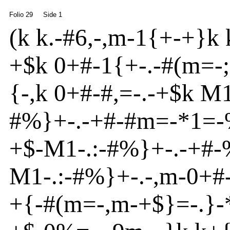
Folio 29
Side 1
(
k k.
-
#6,
-
,m
-
1{
+
-
+}
k 
+$k 0+#
-
1{
+-.
-
#(m
=
-
{
-
,k 0+#
-
#,=
-
.
-
+$k M
#%}
+
-
.
-
+#
-
#m
=
-
*1=
-
+$
-
M1
-
.:
-
#%}
+-.
-
+#
-
M1
-
.:
-
#%}
+
-
.
-
,m
-
0+#
+{
-
#(m
=
-
,m
-
+$}
=
-
.}
-