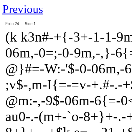
Previous
Folio 24
Side 1
(
k k3n
#
-
+{
-
3+
-
1
-
1
-
9
06m
,
-
0=;
-
0
-
9m
,
-
,}
-6{
@
}
#=
-
W:
-
'
$
-
0
-
06m
,
-
6
;v
$
-
,m
-
I{
=
-
=v
-
+.#
-
.
-
+
@
m
:
-
,
-
9$
-
06m
-6{
=
-
0
au
0
-
.
-
(m
+
-
`o
-
8+}
+
-
.
-