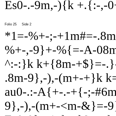
Es
0
-
.
-
9m
,
-
){
k +.{
:
-
,-
Folio 25
Side 2
*1=
-
%+
-
;
-
+1m
#=
-
.8m
%+
-
,
-
9}
+-%{
=
-
A
-
08
^
:
-
:}
k k+{
8m
-
+$}
=
-
.}
.8m
-
9}
,
-
),
-
(m
+
-
+}
k k
au
0
-
.:
-
A
{
+
-
.
-
+{
-;
-
#6
9}
,
-
),
-
(m
+
-
<
m
-
&}
=
-
9