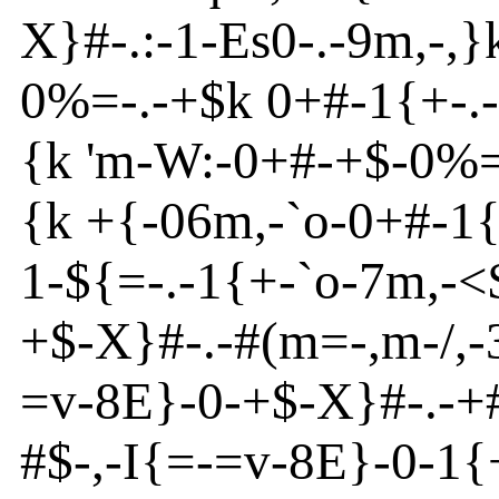
X}
#
-
.:
-
1
-
Es
0
-
.
-
9m
,
-
,}
0%=
-
.
-
+$k 0+#
-
1{
+
-
.
-
{
k 'm
-
W:
-
0+#-+$
-
0%
{
k +{
-
06m
,
-
`o
-
0+#
-
1
1
-
${
=
-
.
-
1{
+
-
`o
-
7m
,
-
<
+$
-
X}
#
-
.
-
#(m
=
-
,m
-/,
-
=v
-
8
E
}
-
0
-
+$
-
X}
#
-
.
-
+
#$
-
,
-
I{
=
-
=v
-
8
E
}
-
0
-
1{