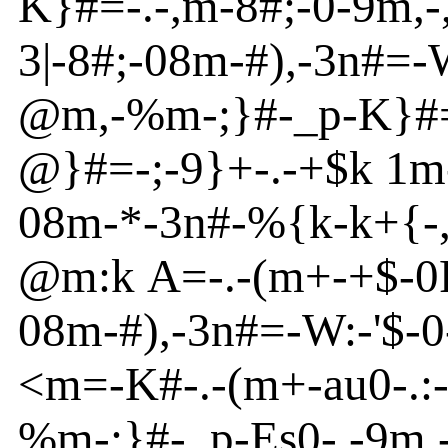
K}
#=
-
.
-
,m
-
8#;
-
0
-
9m
,
-
3|
-
8#;
-
08m
-
#),
-
3n
#=-
@
m
,
-
%m
-
;}
#
-
_p
-
K}
#
@
}
#=
-
;
-
9}
+
-
.
-
+$k 1m
08m
-
*
-
3n
#
-
%
{
k-k+{
-
@
m
:k
A
=
-
.
-
(m
+
-
+$
-
0
08m
-
#),
-
3n
#=
-
W:
-
'
$
-
0
<
m
=
-
K#-.
-
(m
+
-
au
0
-
.:
%m
-
;}
#
-
_p
-
Es
0
-
.
-
9m
,