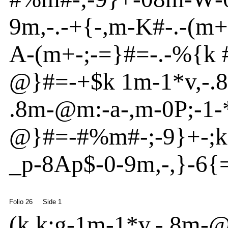
9m
,
-
.
-
+{
-
,m
-
K#
-
.
-
(m
+
A
-
(m
+
-
;
-
=}
#=-.
-
%
{
k 
@
}
#=
-
+$k 1m
-
1*v
,
-
.
.8m
-
@
m
:
-
a
-
,m
-
0P;
-
1
-
@
}
#=-#%m
#
-
;
-
9}
+
-
;
_p
-
8
Ap
$
-
0
-
9m
,
-
,}
-
6{
Folio 26
Side 1
(
k k;g
-
1m
-
1*v
,
-
.8m
-