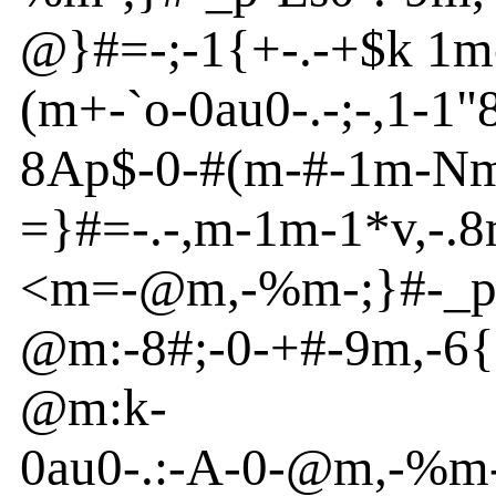
@
}
#=
-
;
-
1{
+
-
.
-
+$k 1m
(m
+
-
`o
-
0
au
0
-
.
-
;-,1
-
1"
8
Ap
$
-
0
-
#(m
-
#
-
1m
-
N
=}
#=
-
.
-
,m
-
1m
-
1*v
,
-
.
<
m
=
-
@
m
,
-
%m
-
;}
#
-
_
@
m
:
-
8#;
-
0
-
+#
-
9m
,
-
6{
@
m
:k-
0
au
0
-
.:
-
A
-
0
-
@
m
,
-
%m