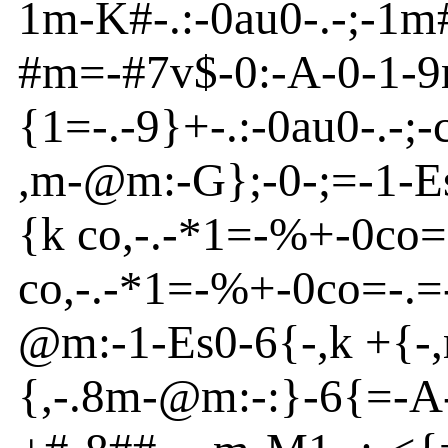
1m
-
K#
-
.:
-
0
au
0
-
.
-
;
-
1m
#m
=
-
#7v
$
-
0:
-
A
-0
-
1
-
9
{
1=
-
.
-
9}
+
-
.:
-
0
au
0
-
.
-
;
-
,m
-
@
m
:
-
G}
;
-
0
-
;=
-
1
-
E
{
k co
,
-
.
-
*1=-%+
-
0co
=
co
,
-
.
-
*1=
-
%+
-
0co
=
-
.=
@
m
:
-
1
-
Es
0
-
6{
-
,k +{
-
{
,
-
.8m
-
@
m
:
-
:}
-
6{
=
-
A