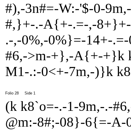
#),
-
3n
#=
-
W:-
'
$
-
0
-
9m
,
#,}
+
-
.
-
A
{
+
-
.=
-
,-8+}
+
-
.
-
,
-
0
%
,
-
0%}
=
-
14+
-
.=
-
#6,
-
>
m
-
+}
,
-
A
{
+-+}
k 
M1
-
.:
-
0<+
-
7m
,
-
)}
k k8
Folio 28
Side 1
(
k k8`o
=
-
.
-
1
-
9m
,
-
.
-
#6,
@
m
:
-
8#;
-
08}
-
6{
=
-
A
-