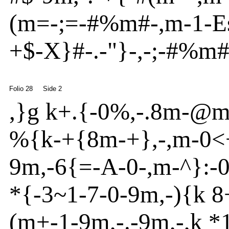
(m
=
-
;=
-
#%m
#
-
,m
-
1-
E
+$
-
X}
#
-
.
-
"}
-
,
-
;
-
#%m
Folio 28
Side 2
,}
g k+.{
-
0
%
,
-
.8m
-
@
%
{
k-+{
8m
-
+}
,
-
,m
-
0<
9m
,
-
6{
=
-
A
-
0
-
,m
-
^
}
:
-
*{
-
3~
1
-
7
-
0
-
9m
,
-
){
k 
(m
+
-
1
-
9m
,
-
.-9m
,
-
,k *