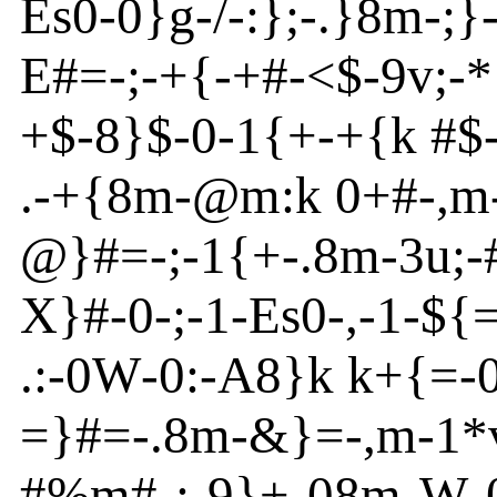
Es
0
-
0}
g
-
/
-
:}
;
-
.}
8m
-
;}
E
#=
-
;
-
+{
-
+#
-
<
$
-
9v
;-
+$
-
8}
$
-
0
-
1{
+
-
+{
k #$
.
-
+{
8m
-
@
m
:k 0+#
-
,m
@
}
#=
-
;
-
1{
+
-
.8m
-3u
;
-
X}
#
-
0
-
;
-
1
-
Es
0
-
,
-
1
-
${
.:
-
0W
-
0:
-
A
8}
k k+{
=
-
=}
#=-.8m
-
&}
=
-
,m
-
1*
#%m
#
-
;
-
9}
+
-
08m
-
W
-