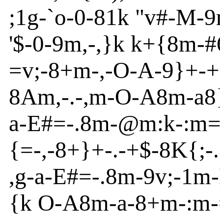
;1g
-
`o
-
0
-
81k "v
#
-
M
-
9
'
$
-
0
-
9m
,-,}
k k+{
8m
-
#
=v
;
-
8+m
-
,
-
O
-
A
-
9}
+
-
+
8
A
m
,
-
.
-
,m
-
O
-
A
8m
-
a
8
a
-
E
#=
-
.8m
-
@
m
:k-:m
{
=
-
,
-
8+}
+
-
.
-
+$
-
8
K
{
;
-
,g
-
a
-
E
#=
-
.8m
-
9v
;
-
1m
-
{
k O-
A
8m
-
a
-
8+m
-
:m
-