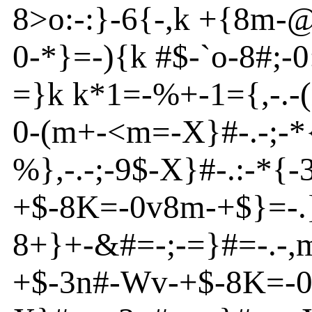
8
>o
:
-
:}
-
6{
-
,k +{
8m
-
0
-
*
}
=
-
){
k #$
-
`o
-
8#;-0
=}
k k*1=
-
%+
-
1
=
{
,
-
.
-
0
-
(m
+
-
<
m
=
-
X}
#
-
.
-
;
-
*
%
}
,
-
.
-
;
-
9$
-
X}
#-.:
-
*{
-
+$
-
8
K
=
-
0v
8m
-
+$}
=
-
.
8+}
+
-
&#=
-
;
-
=}
#=
-
.
-
,
+$
-
3n
#
-
Wv
-
+$
-
8
K
=-