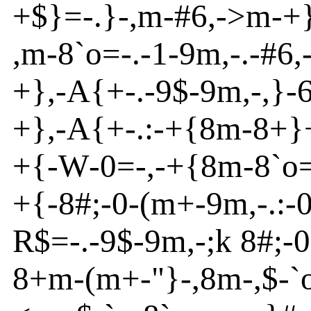
+$}
=
-
.}
-
,m
-
#6,
-
>
m
-
+
,m
-
8`o
=
-
.
-
1
-
9m
,
-
.
-
#6,
+}
,
-
A
{
+
-
.
-
9$
-
9m
,-,}
-
+}
,
-
A
{
+
-
.:
-
+{
8m
-
8+}
+{
-
W
-
0=
-
,
-
+{
8m
-
8`o
+{
-
8#;
-
0
-
(m
+
-
9m
,-.:
-
R
$=
-
.
-
9$
-
9m
,
-
;k 8#;
-
8+m
-
(m
+
-
"}
-
,8m
-
,$
-
`