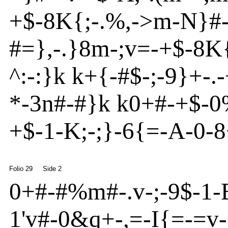
+$
-
8
K
{
;
-
.%,-
>
m
-
N
}
#
#=}
,
-
.}
8m
-
;v
=
-
+$
-
8
K
^
:
-
:}
k k+{
-
#$
-
;
-
9}
+
-
.
-
*
-
3n
#
-
#}
k k0+#
-
+$-
+$
-
1
-
K
;
-
;}
-
6{
=
-
A
-
0
-
Folio 29
Side 2
0+#
-
#%m
#
-
.v
-
;
-
9$
-
1
-
1'v
#
-
0
&q
+
-
,=
-
I{
=
-
=v
-