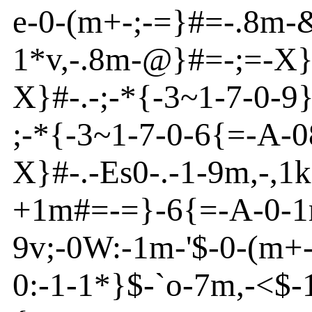
e
-
0
-
(m
+
-
;
-
=}
#=
-
.8m
-
1*v
,
-
.8m
-
@
}
#=
-
;=-X
X}
#
-
.
-
;
-
*{
-
3~
1
-
7
-
0
-
9
;
-
*{
-
3~
1
-
7
-
0
-
6{
=
-
A
-
0
X}
#
-
.
-
Es
0
-
.
-
1
-
9m
,
-
,1
+1m
#=
-
=}
-6{
=
-
A
-
0
-
9v
;
-
0W:
-
1m
-
'
$
-
0
-
(m
+
0:
-
1
-
1*}
$-`o
-
7m
,
-
<
$
-