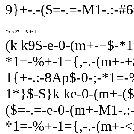
9}
+
-
.
-
(
$=
-
.=
-
M1
-
.:
-
#6
Folio 27
Side 1
(
k k9$
-
e
-
0
-
(m
+
-
+$
-
*1
*1=
-
%+-1
=
{
,
-
.
-
(m
+
-
+
1{
+
-
.:
-
8
Ap
$
-
0
-
;
-
*1=
-
1*}
$
-
$}
k k
e
-
0
-
(m
+
-
(
(
$=
-
.=
-
e
-
0
-
(m
+
-
M1
-
.:
*1=-%+
-
1
=
{
,
-
.
-
(m
+
-
<