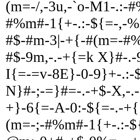
(m
=
-
/,
-
3u
,
-
`o
-M1
-
.:
-
#
#%m
#
-
1{
+
-
.:
-
${
=
-
,
-
%
#$
-
#m
-
3|
-
+{
-
#(m
=
-
#
#$
-
9m
,
-
.
-
+{
=k X}
#
-
.
-
I{
=
-
=v
-
8
E
}
-
0
-
9}
+
-
.:
-
N
}
#
-
;
-
=}
#=
-
.
-
+$
-
X,
-
.
-
+}
-
6{
=
-
A
-0:
-
${
=
-
.
-
+{
(m
=
-
;
-
#%m
#
-
1{
+
-
.:
-
$