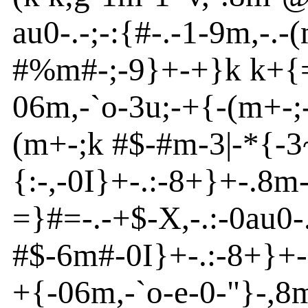
au
0
-
.
-
;
-
:{
#-.
-
1
-
9m
,
-
.
-
(
#%m
#
-
;
-
9}
+
-
+}
k k+{
06m
,
-
`o
-
3u
;
-
+{
-
(m
+
-
;
(m
+
-
;k #$-#m
-
3|
-
*{
-
3
{
:
-
,
-
0I}
+
-
.:
-
8+}
+
-
.8m
=}
#=
-
.
-
+$
-
X,
-
.:
-
0
au
0
-
#$
-
6m
#
-
0I}
+
-
.:
-
8+}
+
-
+{
-
06m
,
-
`o
-
e
-
0
-
"}
-
,8