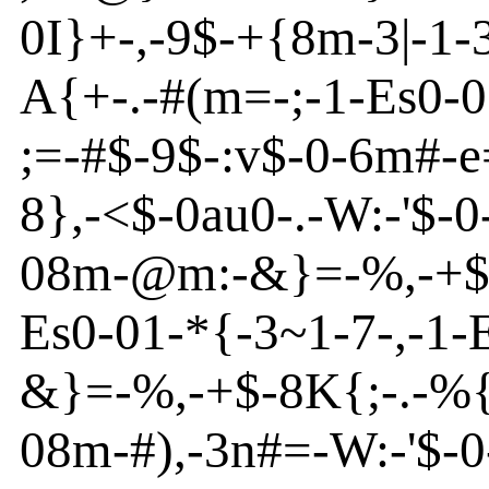
0I}
+
-
,
-
9$-+{
8m
-
3|
-
1
-
A
{
+
-
.
-
#(m
=
-
;
-
1-
Es
0
-
0
;=
-
#$
-
9$
-
:v
$
-
0
-
6m
#
-
e
8}
,-
<
$
-
0
au
0
-
.
-
W:
-
'
$
-
0
08m
-
@
m
:
-
&}
=
-
%,
-
+
Es
0
-
01
-
*{
-
3~
1
-
7
-
,
-
1
-
&}
=
-
%,
-
+$-8
K
{
;
-
.
-
%
08m
-
#),
-
3n
#=
-
W:
-
'
$
-
0