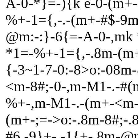
A
-
0
-
*
}
=
-
){
k
e
-
0
-
(m
+
-
%+-1
=
{
,
-
.
-
(m
+
-
#$
-
9
@
m
:
-
:}
-
6{
=
-
A
-
0-,m
k
*1=
-
%+
-
1
=
{
,
-
.8m
-
(m
{
-
3~
1
-
7-0:
-
8
>o
:
-
08m
-
<
m
-
8#;
-
0
-
,m
-
M1
-
.
-
#(
%+
-
,m
-
M1
-
.
-
(m
+
-
<
m
(m
+
-
;=
-
>o
:
-
.8m
-
8#;-.
#6,
-
9}
+
-
,
-
1{
+
-
.8m
-
@