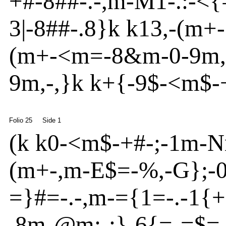
+#
-
8##
-
.
-
,m
-M1
-
.:
-
<{
3|
-
8##
-
.8}
k k13,
-
(m
+
-
(m
+
-
<
m
=-8&m
-
0
-
9m
,
9m
,
-
,}
k k+{
-
9$
-
<m
$
-
Folio 25
Side 1
(
k k0
-
<m
$
-
+#
-
;
-
1m
-
N
(m
+
-
,m
-
E
$=-%,
-
G}
;
-
=}
#=
-
.
-
,m
-
={
1=
-
.
-
1{
+
.8m
-
@
m
:
-
:}
-
6{
=
-
=$=