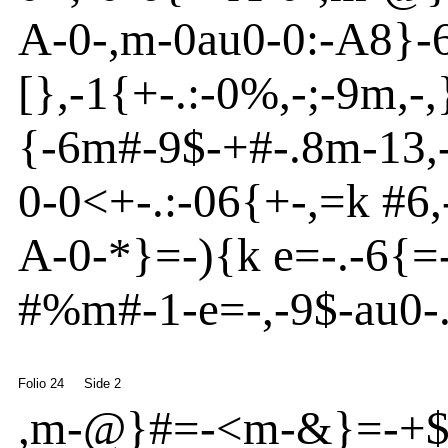
A
-
0
-
,m
-
0
au
0
-
0:
-
A
8}
-
[
}
,
-
1{
+
-
.:
-
0
%
,
-
;
-
9m
,
-
,
{
-
6m
#
-
9$
-
+#
-
.8m
-
13,
0
-
0<+
-
.:
-
06{
+
-
,=k #6,
A
-
0
-
*
}
=-){
k
e
=
-
.
-
6{
=
#%m
#
-
1
-
e
=
-
,-9$
-
au
0
-
Folio 24
Side 2
,m
-
@
}
#=
-
<
m
-
&}
=
-
+$