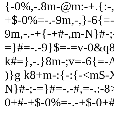
{
-
0
%
,
-
.8m
-
@
m
:
-
+.{
:
-
+$
-
0%=
-
.
-
9m
,
-
,}
-
6{
=
9m
,
-
.
-
+{
-
+#
-
,m
-
N
}
#
-
;
=}
#=
-
.-9}
$=
-
=v
-
0
&q
k#=}
,
-
.}
8m
-
;v
=
-
6{
=
-
)}
g k8+m
-
:{
-
:{
-
<m
$
-
N
}
#
-
;
-
=}
#=
-
.-#,=
-
.:
-
8
0+#
-
+$
-
0%=
-
.
-
+$
-
0+