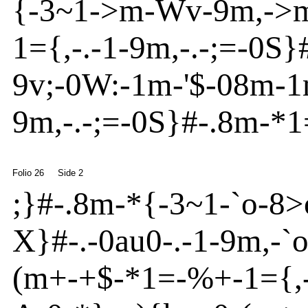
{
-
3~
1
-
>
m
-
Wv
-
9m
,
-
>
1
=
{
,
-
.
-
1
-
9m
,
-
.
-
;=
-
0
S
}
9v
;
-
0W:
-
1m
-
'
$-08m
-
1
9m
,
-
.
-
;=
-
0
S
}
#
-
.8m
-
*1
Folio 26
Side 2
;}
#
-
.8m
-
*{
-
3~
1
-
`o
-
8
>
X}
#
-
.
-
0
au
0
-
.-1
-
9m
,
-
`
(m
+
-
+$
-
*1=
-
%+
-
1
=
{
,