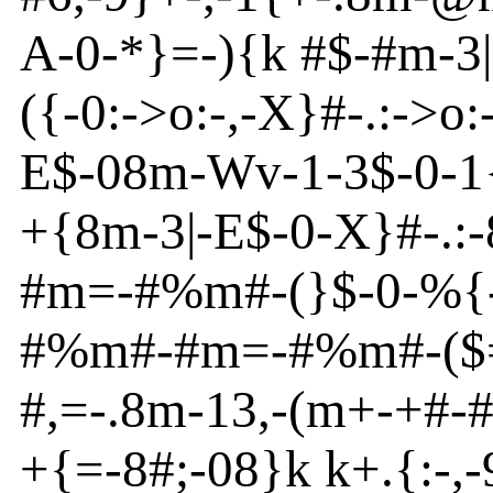
A
-
0
-
*
}
=
-
){
k #$
-
#m
-
3|
({
-
0:
-
>o
:
-
,-X}
#
-
.:
-
>o
:
E
$
-
08m
-
Wv
-
1
-
3$-0
-
1
+{
8m
-
3|
-
E
$
-
0
-
X}
#
-
.:
-
#m
=
-
#%m
#
-
(
}
$
-
0
-
%
{
#%m
#
-
#m
=
-
#%m
#
-
(
$
#,=
-
.8m
-
13,
-
(m
+
-
+#
-
+{
=
-
8#;
-
08}
k k+.{
:-,
-