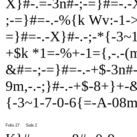
X}
#
-
.=
-
3n
#
-
;
-
=}
#=
-
.
-
;
-
=}
#=
-
.
-
%
{
k
Wv
:
-
1
-
=}
#=
-
.
-
X}
#
-
.
-
;-*{
-
3~
+$k *1=
-
%+
-
1
=
{
,
-
.-(
&#=
-
;
-
=}
#=
-
.
-
+$
-
3n
#
9m
,
-
.
-
;}
#
-
.-+$
-
8+}
+
-
{
-
3~
1
-
7
-
0
-
6{
=
-
A
-
08
Folio 27
Side 2