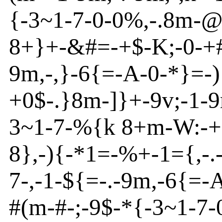
{
-
3~
1
-
7
-
0
-
0
%
,
-
.8m
-
8+}
+
-
&#=
-
+$
-
K
;
-
0
-
+
9m
,
-
,}
-
6{
=
-
A
-0
-
*
}
=
-
)
+0$
-
.}
8m
-
]
}
+
-
9v
;
-
1
-
3~
1
-
7
-
%
{
k 8+m
-
W:
-
+
8}
,
-
){
-
*1=
-
%+-1
=
{
,
-
.
7
-
,
-
1
-
${
=
-
.
-
9m
,
-
6{
=
-
#(m
-
#
-
;
-
9$
-
*{
-
3~
1
-
7
-