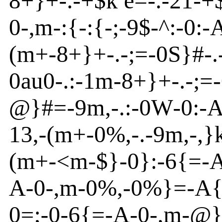
8+}
+
-
.
-
+$k
e
=
-
.
-
21
-
+
0
-
,m
-
:{
-
:{
-
;
-
9$
-
^
:
-
0:
-
(m
+
-
8+}
+
-
.
-
;=-0
S
}
#
-
.
0
au
0
-
.:
-
1m
-
8+}
+
-
.
-
;=
-
@
}
#=
-
9m
,
-
.:
-
0W
-
0:-
13,
-
(m
+
-
0
%
,
-
.
-
9m
,
-
,}
(m
+
-
<
m
-
$}
-
0}
:
-
6{
=
-
A
-
0
-
,m
-0
%
,
-
0%}
=
-
A
0=;
-
0
-
6{
=
-
A
-
0
-
,m
-
@