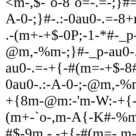
<
m
-
,$
-
`o
-
8`o
=
-
.=
-
;}
#
A
-
0
-
;}
#
-
.:
-
0
au
0
-
.=
-
8+
.
-
(m
+
-
+$
-
0P;
-
1
-
*#
-
_p
@
m
,
-
%m
-;}
#
-
_p
-
au
0
-
au
0
-
.=
-
+{
-
#(m
=
-
+$
-
8
0
au
0
-
.:
-
A
-
0
-
;
-
@
m
,
-
%
+{
8m
-
@
m
:
-
'm
-
W:-+{
(m
+
-
`o
-
,m
-
A
{
-
K
#
-
%
#$
-
9m
,
-
.
-
+{
-
#(m
=
-
,m