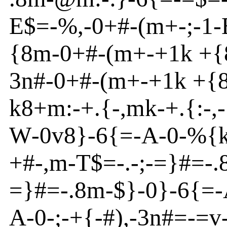
E
$=
-
%,-0+#
-
(m
+
-
;
-
1
-
{
8m
-
0+#
-
(m
+
-
+1k +{
3n
#
-
0+#
-
(m
+
-
+1k +{
k8+m
:
-
+.{
-
,m
k-+.{
:
-
,
-
W
-
0v
8}
-
6{
=
-
A
-
0
-
%
{
+#
-
,m
-
T
$=
-
.
-
;
-
=}
#=
-
.
=}
#=
-
.8m
-
$}
-
0}
-
6{
=-
A
-
0
-
;
-
+{
-
#),
-
3n
#=
-
=v